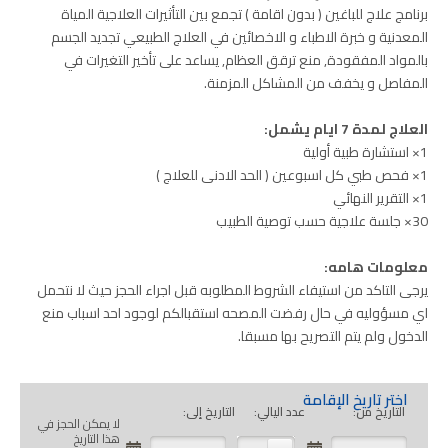
برنامج علاج للباغين ( بدون اقامة ) تجمع بين التأثيرات العلاجية المياة
المعدنية و خبرة الاطباء و الاخصائين في العلاج الطبيعي تجديد الجسم
بالمواد المفقودة, منع ترقق العظام, يساعد على تأخير التغيرات في
المفاصل و يخفف من المشاكل المزمنة.
العلاج لمدة 7 ايام يشمل:
1× استشارة طبية أولية
1× فحص طبي كل اسبوعين ( الحد الادنى للعلاج )
1× التقرير النهائي
30× جلسة علاجية حسب توصية الطبيب
معلومات هامه:
يرجى التاكد من استيفاء الشروط المطلوبه قبل اجراء الحجز حيث لا نتحمل
اي مسؤوليه في حال رفضت المصحه استقبالكم لوجود احد اسباب منع
الدخول ولم يتم التصريح بها مسبقا.
اختر تاريخ الإقامة
التاريخ من:
عدد اليالي:
التاريخ إلى:
لا يمكن الحجز في
هذا التاريخ