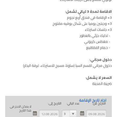
الاقامة لمدة 3 ليالي تشمل:
3× الإقامة في فندق أربع نجوم
3× وجبتين يوميا على شكل بوفيه مفتوح
3× جلسات استرخاء
- تدليك جزئي بالعطور
- مغطس كربوني
- حمام الفقاقيع
دخول مجاني:
دخول مجاني لقسم السبا (ساونا، مسبح للاسترخاء، غرفة البخار)
السعر لا يشمل:
ضريبة المدينة
اختر تاريخ الإقامة
التاريخ من:
عدد اليالي:
التاريخ إلى:
لا يمكن الحجز في
هذا التاريخ
3