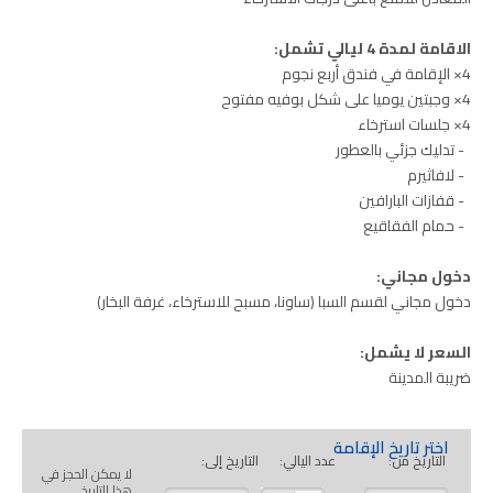
الاقامة لمدة 4 ليالي تشمل:
4× الإقامة في فندق أربع نجوم
4× وجبتين يوميا على شكل بوفيه مفتوح
4× جلسات استرخاء
- تدليك جزئي بالعطور
- لافاثيرم
- قفازات البارافين
- حمام الفقاقيع
دخول مجاني:
دخول مجاني لقسم السبا (ساونا، مسبح للاسترخاء، غرفة البخار)
السعر لا يشمل:
ضريبة المدينة
اختر تاريخ الإقامة
التاريخ من:
عدد اليالي:
التاريخ إلى:
لا يمكن الحجز في
هذا التاريخ