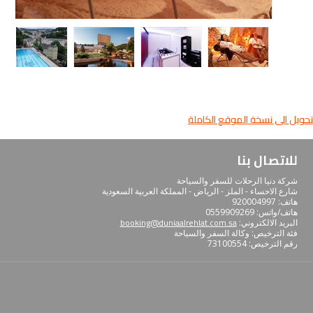
تحويل الى نسخة الموقع الكاملة
للاتصال بنا
شركة دنيا الرحلات للسفر والسياحة
شارع الاحساء - الملز - الرياض - المملكة العربية السعودية
هاتف: 920004997
هاتف/واتس: 0559909269
booking@duniaalrehlat.com.sa
البريد الالكتروني:
فئة الترخيص: وﻛﺎﻟﺔ اﻟﺴﻔﺮ واﻟﺴﻴﺎﺣﺔ
رﻗﻢ اﻟﺘﺮﺧﻴﺺ: 73100554