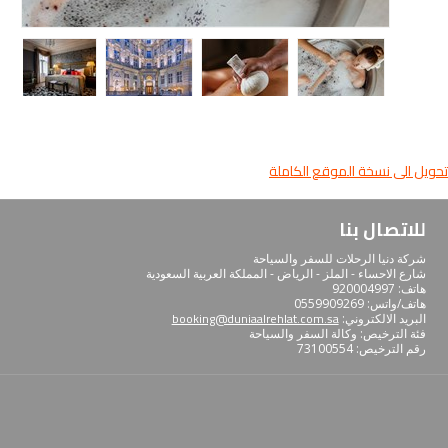
تحويل الى نسخة الموقع الكاملة
للاتصال بنا
شركة دنيا الرحلات للسفر والسياحة
شارع الاحساء - الملز - الرياض - المملكة العربية السعودية
هاتف: 920004997
هاتف/واتس: 0559909269
booking@duniaalrehlat.com.sa
البريد الالكتروني:
فئة الترخيص: وﻛﺎﻟﺔ اﻟﺴﻔﺮ واﻟﺴﻴﺎﺣﺔ
رﻗﻢ اﻟﺘﺮﺧﻴﺺ: 73100554